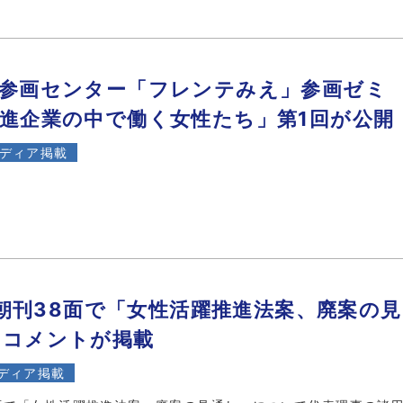
同参画センター「フレンテみえ」参画ゼミ
進企業の中で働く女性たち」第1回が公開
ディア掲載
新聞朝刊38面で「女性活躍推進法案、廃案の見
てコメントが掲載
ディア掲載