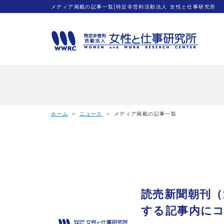
メディア掲載の記事一覧|特定非営利活動法人 女性と仕事研究所
ホーム
＞
ニュース
＞ メディア掲載の記事一覧
読売新聞朝刊（
する記事内に